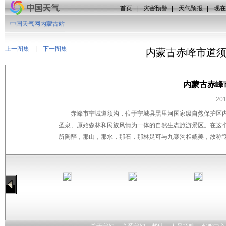
首页
|
灾害预警
|
天气预报
|
现在
中国天气网内蒙古站
上一图集
|
下一图集
内蒙古赤峰市道
内蒙古赤峰
20
赤峰市宁城道须沟，位于宁城县黑里河国家级自然保护区内
圣泉、原始森林和民族风情为一体的自然生态旅游景区。在这
所陶醉，那山，那水，那石，那林足可与九寨沟相媲美，故称“塞