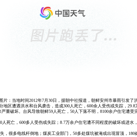
图片：当地时间2012年7月30日，据朝中社报道，朝鲜安州市暴雨引发了
分地区遭遇洪水和台风袭击，造成300人死亡，600余人受伤或失踪，29.
带来严重破坏。台风导致朝鲜59人死亡，50人下落不明，8100余户住宅遭
死亡，600多人受伤或失踪；8.7万余户住宅遭不同程度的破坏或进水，29
流失，很多电线杆倒地；煤炭工业部门，50多处煤坑被淹或出现冒顶，180