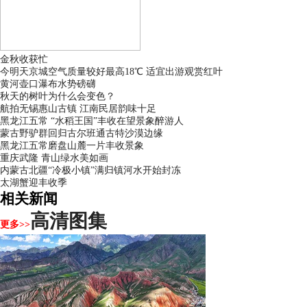
金秋收获忙
今明天京城空气质量较好最高18℃ 适宜出游观赏红叶
黄河壶口瀑布水势磅礴
秋天的树叶为什么会变色？
航拍无锡惠山古镇 江南民居韵味十足
黑龙江五常 “水稻王国”丰收在望景象醉游人
蒙古野驴群回归古尔班通古特沙漠边缘
黑龙江五常磨盘山麓一片丰收景象
重庆武隆 青山绿水美如画
内蒙古北疆“冷极小镇”满归镇河水开始封冻
太湖蟹迎丰收季
相关新闻
高清图集
更多>>