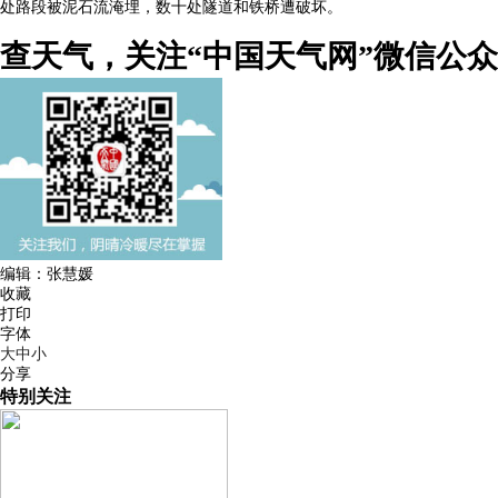
处路段被泥石流淹埋，数十处隧道和铁桥遭破坏。
查天气，关注“中国天气网”微信公
编辑：张慧媛
收藏
打印
字体
大
中
小
分享
特别关注