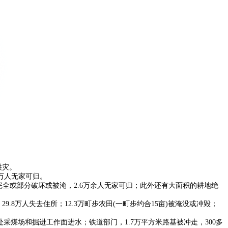
洪灾。
8万人无家可归。
受完全或部分破坏或被淹，2.6万余人无家可归；此外还有大面积的耕地绝
.8万人失去住所；12.3万町步农田(一町步约合15亩)被淹没或冲毁；
处采煤场和掘进工作面进水；铁道部门，1.7万平方米路基被冲走，300多