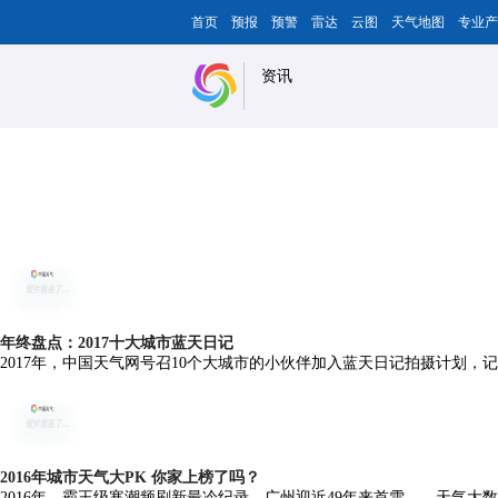
首页
预报
预警
雷达
云图
天气地图
专业产
资讯
年终盘点：2017十大城市蓝天日记
2017年，中国天气网号召10个大城市的小伙伴加入蓝天日记拍摄计划
2016年城市天气大PK 你家上榜了吗？
2016年，霸王级寒潮频刷新最冷纪录，广州迎近49年来首雪……天气