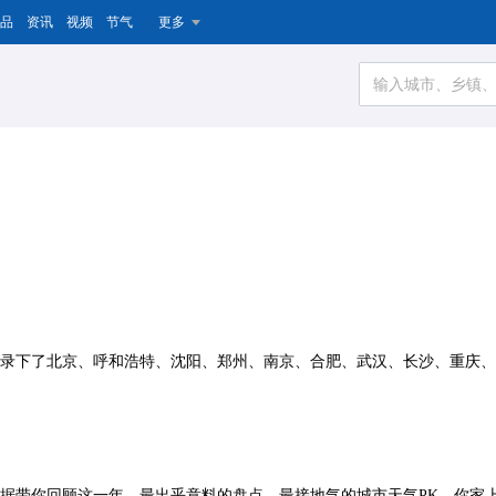
品
资讯
视频
节气
更多
，记录下了北京、呼和浩特、沈阳、郑州、南京、合肥、武汉、长沙、重庆
大数据带你回顾这一年，最出乎意料的盘点，最接地气的城市天气PK，你家