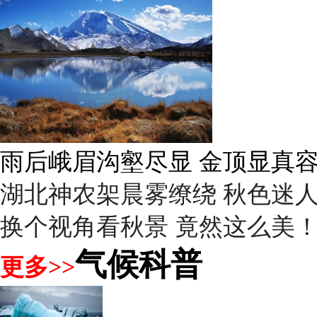
雨后峨眉沟壑尽显 金顶显真
湖北神农架晨雾缭绕 秋色迷
换个视角看秋景 竟然这么美
气候科普
更多>>