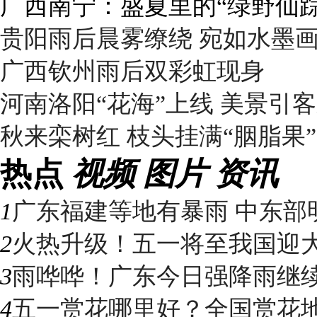
呼伦贝尔草原 藏着最治愈的
贵阳雨后晨雾缭绕 宛如水墨
广西钦州雨后双彩虹现身
河南洛阳“花海”上线 美景引
秋来栾树红 枝头挂满“胭脂果”
热点
视频
图片
资讯
1
广东福建等地有暴雨 中东部明
2
火热升级！五一将至我国迎大升
3
雨哗哗！广东今日强降雨继续“控
4
五一赏花哪里好？全国赏花地图