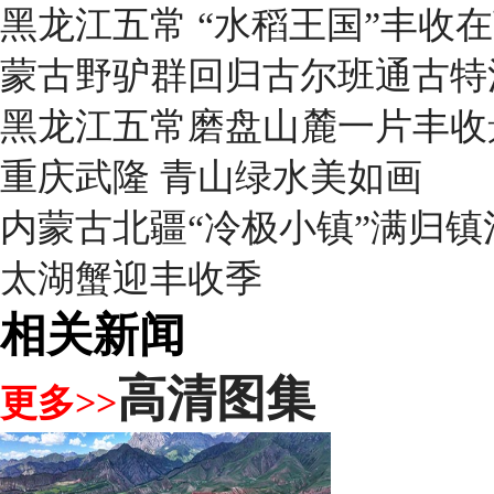
黑龙江五常 “水稻王国”丰收
蒙古野驴群回归古尔班通古特
黑龙江五常磨盘山麓一片丰收
重庆武隆 青山绿水美如画
内蒙古北疆“冷极小镇”满归
太湖蟹迎丰收季
相关新闻
高清图集
更多>>