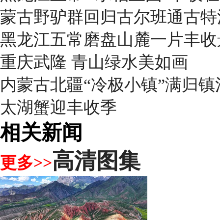
蒙古野驴群回归古尔班通古特
黑龙江五常磨盘山麓一片丰收
重庆武隆 青山绿水美如画
内蒙古北疆“冷极小镇”满归
太湖蟹迎丰收季
相关新闻
高清图集
更多>>