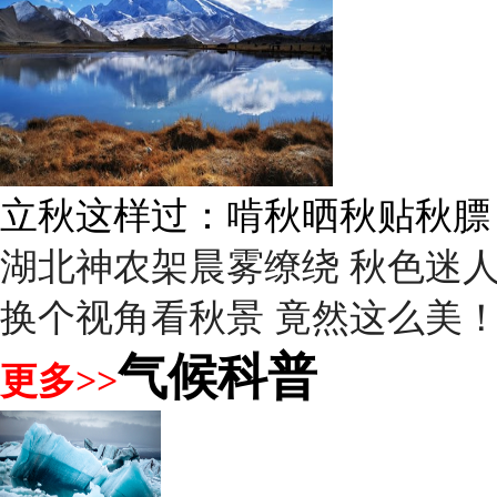
立秋话养生：“贴秋膘”莫着急
湖北神农架晨雾缭绕 秋色迷
换个视角看秋景 竟然这么美
气候科普
更多>>