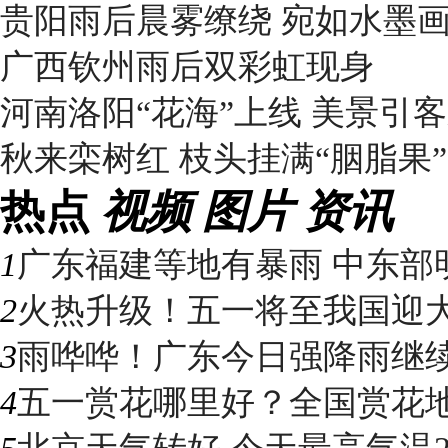
贵阳雨后晨雾缭绕 宛如水墨
广西钦州雨后双彩虹现身
河南洛阳“花海”上线 美景引
秋来栾树红 枝头挂满“胭脂果”
热点
视频
图片
资讯
1
广东福建等地有暴雨 中东部明
2
火热升级！五一将至我国迎大升
3
雨哗哗！广东今日强降雨继续“控
4
五一赏花哪里好？全国赏花地图