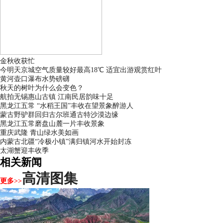
金秋收获忙
今明天京城空气质量较好最高18℃ 适宜出游观赏红叶
黄河壶口瀑布水势磅礴
秋天的树叶为什么会变色？
航拍无锡惠山古镇 江南民居韵味十足
黑龙江五常 “水稻王国”丰收在望景象醉游人
蒙古野驴群回归古尔班通古特沙漠边缘
黑龙江五常磨盘山麓一片丰收景象
重庆武隆 青山绿水美如画
内蒙古北疆“冷极小镇”满归镇河水开始封冻
太湖蟹迎丰收季
相关新闻
高清图集
更多>>