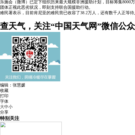
乐施会（微博）已定下组织历来最大规模非洲援助计划，目标筹集8000
团体正视此恶劣状况，即刻支持联合国援助行动。
难民署表示，目前肯尼亚的难民营已收容了38.2万人，还有数千人正
查天气，关注“中国天气网”微信公
编辑：张慧媛
收藏
打印
字体
大
中
小
分享
特别关注