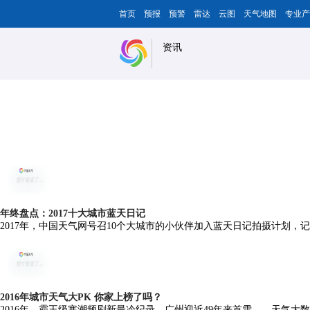
首页
预报
预警
雷达
云图
天气地图
专业产
资讯
年终盘点：2017十大城市蓝天日记
2017年，中国天气网号召10个大城市的小伙伴加入蓝天日记拍摄计划
2016年城市天气大PK 你家上榜了吗？
2016年，霸王级寒潮频刷新最冷纪录，广州迎近49年来首雪……天气