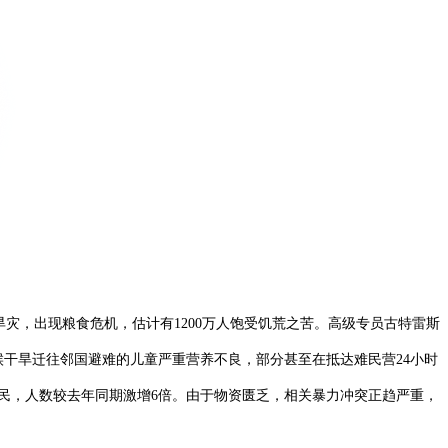
重旱灾，出现粮食危机，估计有1200万人饱受饥荒之苦。高级专员古特雷斯
候干旱迁往邻国避难的儿童严重营养不良，部分甚至在抵达难民营24小时
难民，人数较去年同期激增6倍。由于物资匮乏，相关暴力冲突正趋严重，