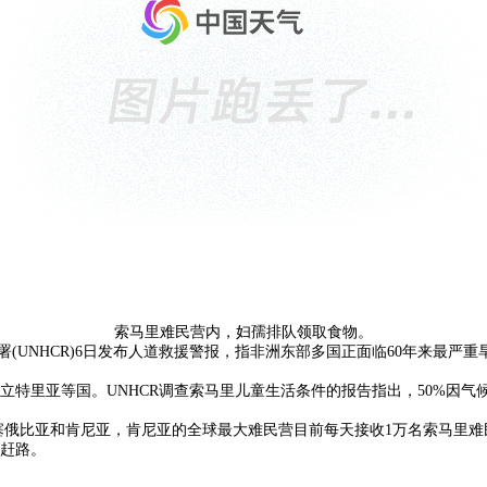
索马里难民营内，妇孺排队领取食物。
署(UNHCR)6日发布人道救援警报，指非洲东部多国正面临60年来最严
特里亚等国。UNHCR调查索马里儿童生活条件的报告指出，50%因气
埃塞俄比亚和肯尼亚，肯尼亚的全球最大难民营目前每天接收1万名索马里
赶路。