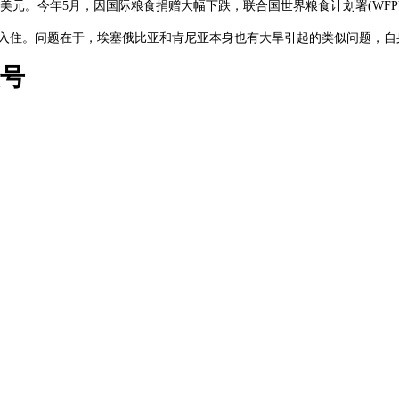
万美元。今年5月，因国际粮食捐赠大幅下跌，联合国世界粮食计划署(WF
等待入住。问题在于，埃塞俄比亚和肯尼亚本身也有大旱引起的类似问题，
众号