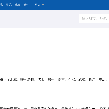
品
资讯
视频
节气
更多
，记录下了北京、呼和浩特、沈阳、郑州、南京、合肥、武汉、长沙、重庆
大数据带你回顾这一年，最出乎意料的盘点，最接地气的城市天气PK，你家