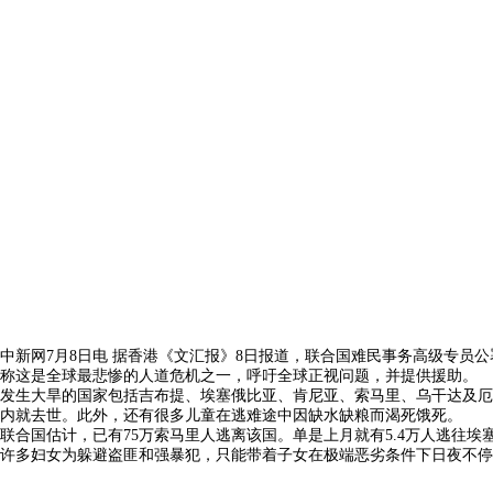
中新网7月8日电 据香港《文汇报》8日报道，联合国难民事务高级专员公
称这是全球最悲惨的人道危机之一，呼吁全球正视问题，并提供援助。
发生大旱的国家包括吉布提、埃塞俄比亚、肯尼亚、索马里、乌干达及厄立
内就去世。此外，还有很多儿童在逃难途中因缺水缺粮而渴死饿死。
联合国估计，已有75万索马里人逃离该国。单是上月就有5.4万人逃往
许多妇女为躲避盗匪和强暴犯，只能带着子女在极端恶劣条件下日夜不停