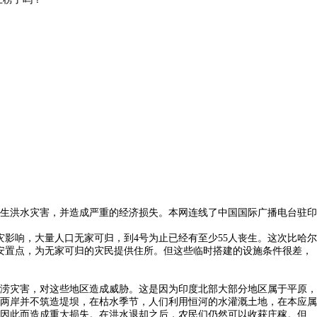
生洪水灾害，并造成严重的经济损失。本网连线了中国国际广播电台驻印
灾影响，大量人口无家可归，到4号为止已经有至少55人丧生。这次比哈尔
安置点，为无家可归的灾民提供住所。但这些临时搭建的设施条件很差，
涝灾害，对这些地区造成威胁。这是因为印度北部大部分地区属于平原，
两岸并不筑造堤坝，在枯水季节，人们利用恒河的水灌溉土地，在本应属
因此而造成重大损失。在洪水退却之后，农民们仍然可以收获庄稼。但