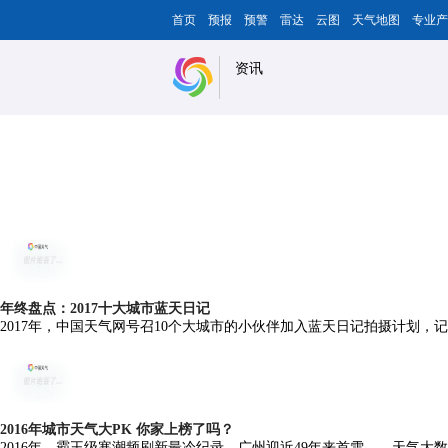
首页
预报
预警
雷达
云图
天气地图
专业产
资讯
年终盘点：2017十大城市蓝天日记
2017年，中国天气网号召10个大城市的小伙伴加入蓝天日记拍摄计划
2016年城市天气大PK 你家上榜了吗？
2016年，霸王级寒潮频刷新最冷纪录，广州迎近49年来首雪……天气