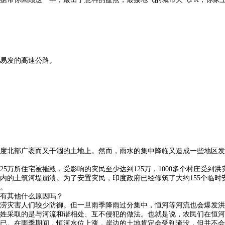
易发的高速公路。
度北部广袤而又干涸的土地上。然而，雨水的集中降临又造成一些地区发
万所住宅被摧毁，受影响的灾民至少达到125万，1000多个村庄受到洪
内的土筑河堤崩溃。为了安置灾民，印度政府已经修筑了大约155个临时
。
有其他什么原因吗？
涝灾害人们较少防御。但一旦雨季降雨过分集中，恒河等河流也会爆发洪
姓采取的是与河流和谐相处、互不侵犯的做法。也就是说，农民们在恒河
已。在雨季期间，恒河水位上涨，岸边的土地肯定会受到淹没，但并不会