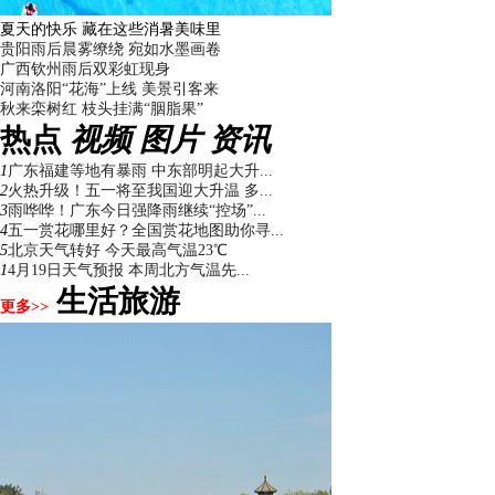
夏天的快乐 藏在这些消暑美味里
贵阳雨后晨雾缭绕 宛如水墨画卷
广西钦州雨后双彩虹现身
河南洛阳“花海”上线 美景引客来
秋来栾树红 枝头挂满“胭脂果”
热点
视频
图片
资讯
1
广东福建等地有暴雨 中东部明起大升...
2
火热升级！五一将至我国迎大升温 多...
3
雨哗哗！广东今日强降雨继续“控场”...
4
五一赏花哪里好？全国赏花地图助你寻...
5
北京天气转好 今天最高气温23℃
1
4月19日天气预报 本周北方气温先...
生活旅游
更多>>