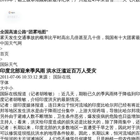
全国高速公路“团雾地图”
雾天发生交通事故的概率比平时高出几倍甚至几十倍，我国有十大团雾最
中国天气网
>
首页
>
国际天气
印度北部迎来季风雨 洪水泛滥近百万人受灾
2011-07-06 10:33:12 来源：
国际在线
字体
大
中
小
国际在线报道（记者胡唯敏）：近几天，期盼已久的季风雨终于降临到印
度记者胡唯敏，介绍印度洪灾的最新情况。
记者：据印度媒体报道，连日来位于恒河流域的印度比哈尔邦已经有将近25
邦等地区发生洪水是由于降雨过分集中，上游大坝坍塌，导致比哈尔邦境
另外由于避难人数不断增加，卫生条件恶劣，爆发疫病的危险也日益增加
主持人：看来，洪灾给印度造成的损失还是比较大的，除了降雨集中，还
记者：长期以来，印度北部的大多数地区一直遭受干旱之苦，因此对于洪
可以修筑堤坝抵抗洪水的地理条件较差。因此，长期以来，恒河流域的百
于恒河的大片河滩地区，人们也不修筑任何建筑，只是种植一些农作物而