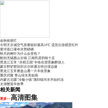
金秋收获忙
今明天京城空气质量较好最高18℃ 适宜出游观赏红叶
黄河壶口瀑布水势磅礴
秋天的树叶为什么会变色？
航拍无锡惠山古镇 江南民居韵味十足
黑龙江五常 “水稻王国”丰收在望景象醉游人
蒙古野驴群回归古尔班通古特沙漠边缘
黑龙江五常磨盘山麓一片丰收景象
重庆武隆 青山绿水美如画
内蒙古北疆“冷极小镇”满归镇河水开始封冻
太湖蟹迎丰收季
相关新闻
高清图集
更多>>