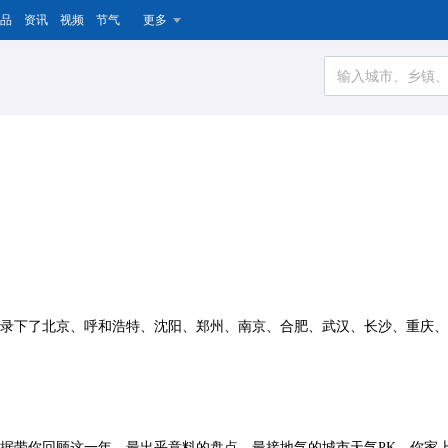
品
资讯
视频
节气
更多
，记录下了北京、呼和浩特、沈阳、郑州、南京、合肥、武汉、长沙、重庆
大数据带你回顾这一年，最出乎意料的盘点，最接地气的城市天气PK，你家