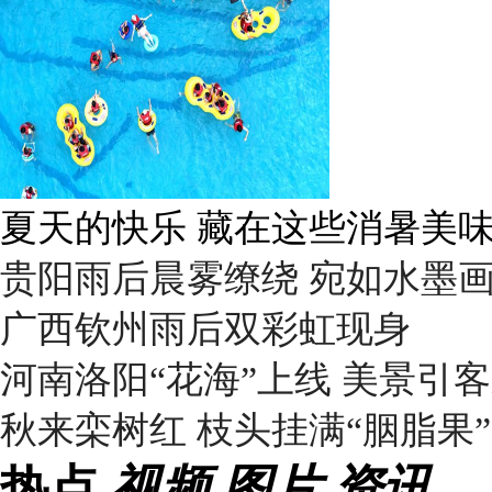
广西南宁：盛夏里的“绿野仙踪
贵阳雨后晨雾缭绕 宛如水墨
广西钦州雨后双彩虹现身
河南洛阳“花海”上线 美景引
秋来栾树红 枝头挂满“胭脂果”
热点
视频
图片
资讯