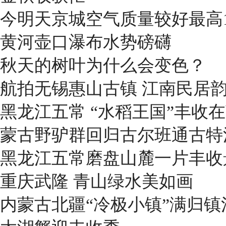
今明天京城空气质量较好最高1
黄河壶口瀑布水势磅礴
秋天的树叶为什么会变色？
航拍无锡惠山古镇 江南民居
黑龙江五常 “水稻王国”丰收
蒙古野驴群回归古尔班通古特
黑龙江五常磨盘山麓一片丰收
重庆武隆 青山绿水美如画
内蒙古北疆“冷极小镇”满归