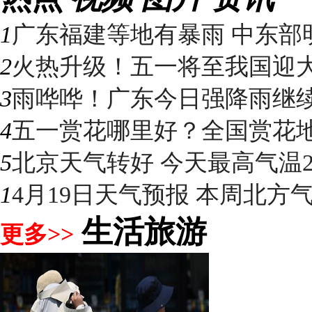
1
广东福建等地有暴雨 中东部明
2
火热升级！五一将至我国迎大升
3
雨哗哗！广东今日强降雨继续“控
4
五一赏花哪里好？全国赏花地图
5
北京天气转好 今天最高气温2
1
4月19日天气预报 本周北方气温
生活旅游
更多>>