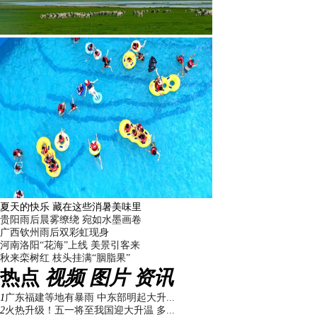
夏天的快乐 藏在这些消暑美味里
贵阳雨后晨雾缭绕 宛如水墨画卷
广西钦州雨后双彩虹现身
河南洛阳“花海”上线 美景引客来
秋来栾树红 枝头挂满“胭脂果”
热点
视频
图片
资讯
1
广东福建等地有暴雨 中东部明起大升...
2
火热升级！五一将至我国迎大升温 多...