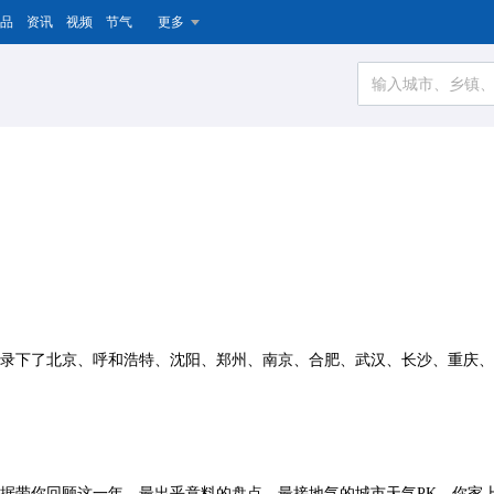
品
资讯
视频
节气
更多
，记录下了北京、呼和浩特、沈阳、郑州、南京、合肥、武汉、长沙、重庆
大数据带你回顾这一年，最出乎意料的盘点，最接地气的城市天气PK，你家