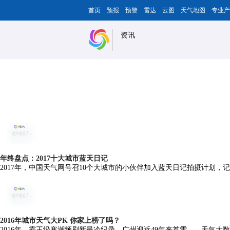
首页
预报
预警
雷达
云图
天气地图
专业产
资讯
年终盘点：2017十大城市蓝天日记
2017年，中国天气网号召10个大城市的小伙伴加入蓝天日记拍摄计划
2016年城市天气大PK 你家上榜了吗？
2016年，霸王级寒潮频刷新最冷纪录，广州迎近49年来首雪……天气