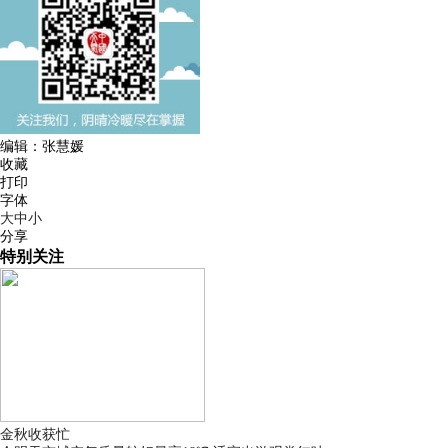
编辑：张慧媛
收藏
打印
字体
大
中
小
分享
特别关注
金秋收获忙