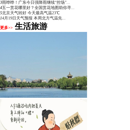
3
雨哗哗！广东今日强降雨继续“控场”...
4
五一赏花哪里好？全国赏花地图助你寻...
5
北京天气转好 今天最高气温23℃
1
4月19日天气预报 本周北方气温先...
生活旅游
更多>>