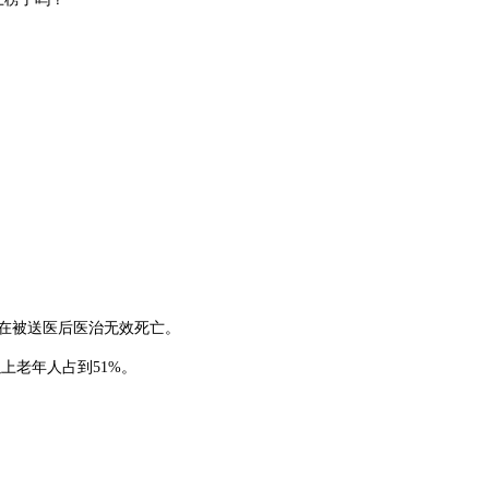
7人在被送医后医治无效死亡。
以上老年人占到51%。