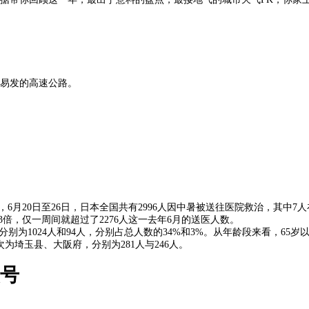
易发的高速公路。
，6月20日至26日，日本全国共有2996人因中暑被送往医院救治，其中
倍，仅一周间就超过了2276人这一去年6月的送医人数。
别为1024人和94人，分别占总人数的34%和3%。从年龄段来看，65岁
为埼玉县、大阪府，分别为281人与246人。
众号