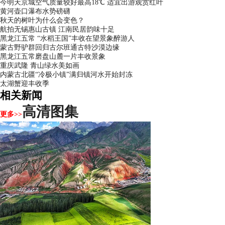
今明天京城空气质量较好最高18℃ 适宜出游观赏红叶
黄河壶口瀑布水势磅礴
秋天的树叶为什么会变色？
航拍无锡惠山古镇 江南民居韵味十足
黑龙江五常 “水稻王国”丰收在望景象醉游人
蒙古野驴群回归古尔班通古特沙漠边缘
黑龙江五常磨盘山麓一片丰收景象
重庆武隆 青山绿水美如画
内蒙古北疆“冷极小镇”满归镇河水开始封冻
太湖蟹迎丰收季
相关新闻
高清图集
更多>>