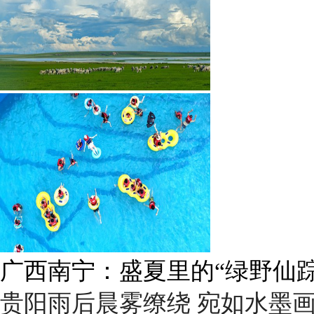
呼伦贝尔草原 藏着最治愈的
贵阳雨后晨雾缭绕 宛如水墨