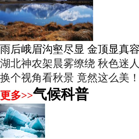
雨后峨眉沟壑尽显 金顶显真
湖北神农架晨雾缭绕 秋色迷
换个视角看秋景 竟然这么美
气候科普
更多>>