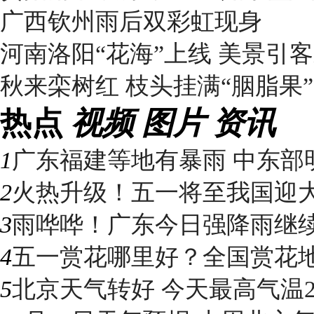
广西钦州雨后双彩虹现身
河南洛阳“花海”上线 美景引
秋来栾树红 枝头挂满“胭脂果”
热点
视频
图片
资讯
1
广东福建等地有暴雨 中东部明
2
火热升级！五一将至我国迎大升
3
雨哗哗！广东今日强降雨继续“控
4
五一赏花哪里好？全国赏花地图
5
北京天气转好 今天最高气温2