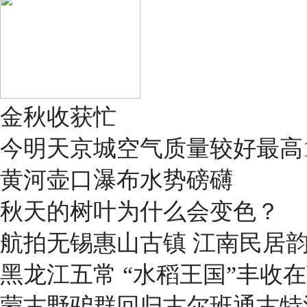
金秋收获忙
今明天京城空气质量较好最高1
黄河壶口瀑布水势磅礴
秋天的树叶为什么会变色？
航拍无锡惠山古镇 江南民居
黑龙江五常 “水稻王国”丰收
蒙古野驴群回归古尔班通古特