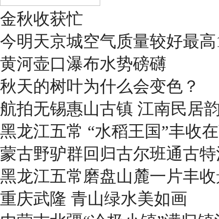
金秋收获忙
今明天京城空气质量较好最高1
黄河壶口瀑布水势磅礴
秋天的树叶为什么会变色？
航拍无锡惠山古镇 江南民居
黑龙江五常 “水稻王国”丰收
蒙古野驴群回归古尔班通古特
黑龙江五常磨盘山麓一片丰收
重庆武隆 青山绿水美如画