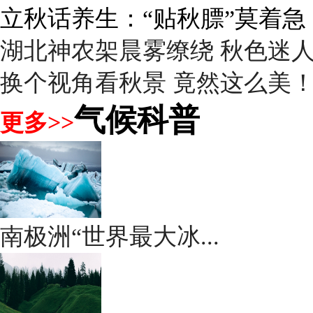
雨后峨眉沟壑尽显 金顶显真
湖北神农架晨雾缭绕 秋色迷
换个视角看秋景 竟然这么美
气候科普
更多>>
南极洲“世界最大冰...