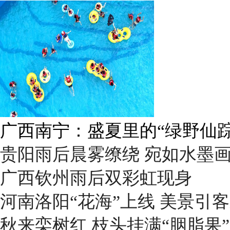
广西南宁：盛夏里的“绿野仙踪
贵阳雨后晨雾缭绕 宛如水墨
广西钦州雨后双彩虹现身
河南洛阳“花海”上线 美景引
秋来栾树红 枝头挂满“胭脂果”