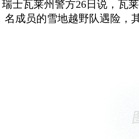
瑞士瓦莱州警方26日说，瓦
名成员的雪地越野队遇险，其