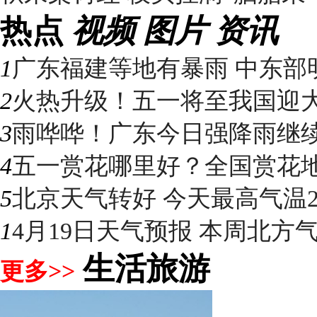
热点
视频
图片
资讯
1
广东福建等地有暴雨 中东部明
2
火热升级！五一将至我国迎大升
3
雨哗哗！广东今日强降雨继续“控
4
五一赏花哪里好？全国赏花地图
5
北京天气转好 今天最高气温2
1
4月19日天气预报 本周北方气温
生活旅游
更多>>