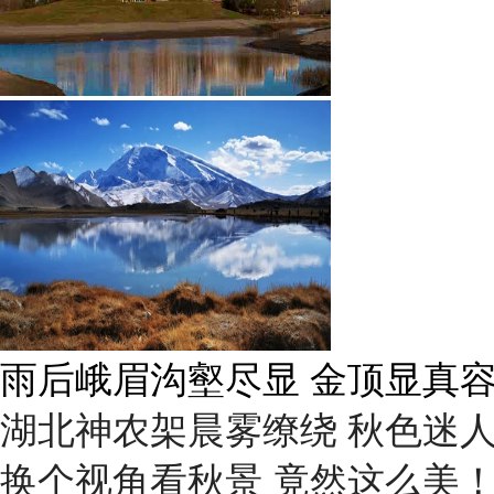
雨后峨眉沟壑尽显 金顶显真
湖北神农架晨雾缭绕 秋色迷
换个视角看秋景 竟然这么美