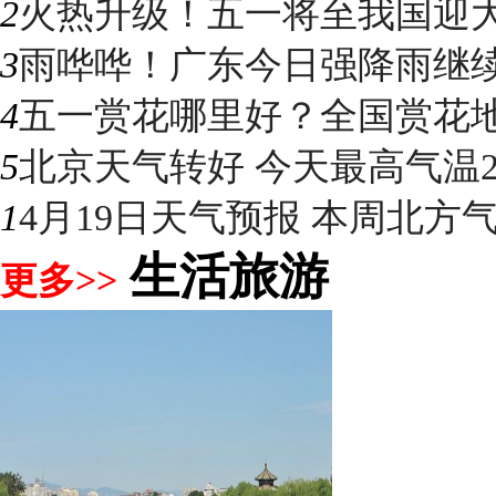
2
火热升级！五一将至我国迎大升
3
雨哗哗！广东今日强降雨继续“控
4
五一赏花哪里好？全国赏花地图
5
北京天气转好 今天最高气温2
1
4月19日天气预报 本周北方气温
生活旅游
更多>>