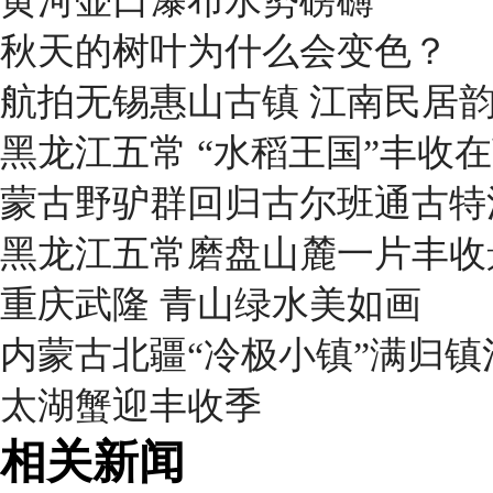
黄河壶口瀑布水势磅礴
秋天的树叶为什么会变色？
航拍无锡惠山古镇 江南民居
黑龙江五常 “水稻王国”丰收
蒙古野驴群回归古尔班通古特
黑龙江五常磨盘山麓一片丰收
重庆武隆 青山绿水美如画
内蒙古北疆“冷极小镇”满归
太湖蟹迎丰收季
相关新闻