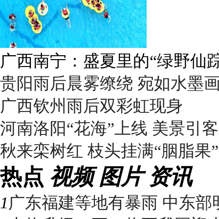
呼伦贝尔草原 藏着最治愈的
贵阳雨后晨雾缭绕 宛如水墨
广西钦州雨后双彩虹现身
河南洛阳“花海”上线 美景引
秋来栾树红 枝头挂满“胭脂果”
热点
视频
图片
资讯
1
广东福建等地有暴雨 中东部明