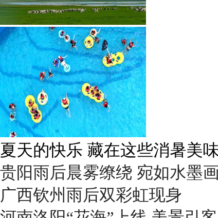
广西南宁：盛夏里的“绿野仙踪
贵阳雨后晨雾缭绕 宛如水墨
广西钦州雨后双彩虹现身
河南洛阳“花海”上线 美景引