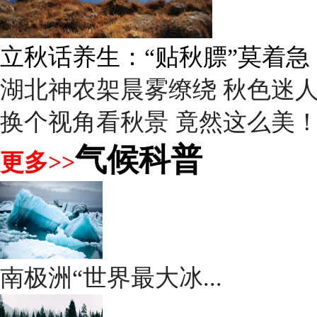
立秋话养生：“贴秋膘”莫着急
湖北神农架晨雾缭绕 秋色迷
换个视角看秋景 竟然这么美
气候科普
更多>>
南极洲“世界最大冰...