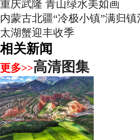
重庆武隆 青山绿水美如画
内蒙古北疆“冷极小镇”满归
太湖蟹迎丰收季
相关新闻
高清图集
更多>>