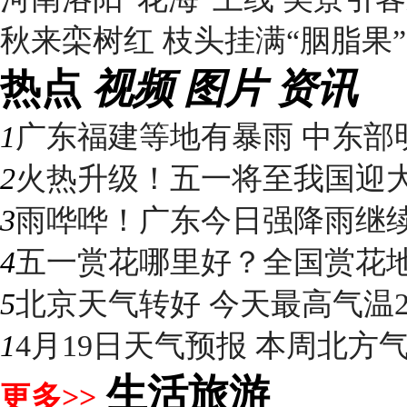
秋来栾树红 枝头挂满“胭脂果”
热点
视频
图片
资讯
1
广东福建等地有暴雨 中东部明
2
火热升级！五一将至我国迎大升
3
雨哗哗！广东今日强降雨继续“控
4
五一赏花哪里好？全国赏花地图
5
北京天气转好 今天最高气温2
1
4月19日天气预报 本周北方气温
生活旅游
更多>>