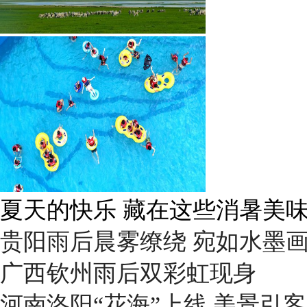
夏天的快乐 藏在这些消暑美
贵阳雨后晨雾缭绕 宛如水墨
广西钦州雨后双彩虹现身
河南洛阳“花海”上线 美景引