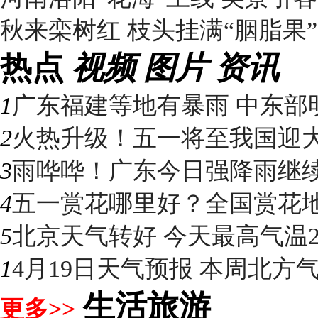
秋来栾树红 枝头挂满“胭脂果”
热点
视频
图片
资讯
1
广东福建等地有暴雨 中东部明
2
火热升级！五一将至我国迎大升
3
雨哗哗！广东今日强降雨继续“控
4
五一赏花哪里好？全国赏花地图
5
北京天气转好 今天最高气温2
1
4月19日天气预报 本周北方气温
生活旅游
更多>>