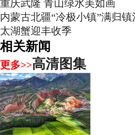
重庆武隆 青山绿水美如画
内蒙古北疆“冷极小镇”满归
太湖蟹迎丰收季
相关新闻
高清图集
更多>>