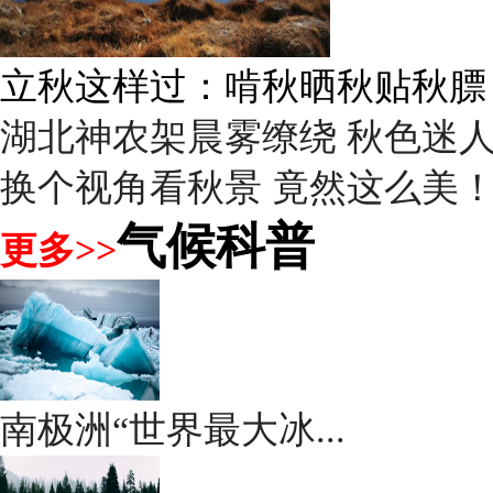
立秋话养生：“贴秋膘”莫着急
湖北神农架晨雾缭绕 秋色迷
换个视角看秋景 竟然这么美
气候科普
更多>>
南极洲“世界最大冰...