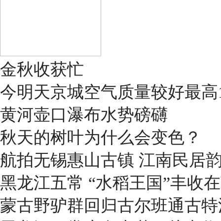
金秋收获忙
今明天京城空气质量较好最高1
黄河壶口瀑布水势磅礴
秋天的树叶为什么会变色？
航拍无锡惠山古镇 江南民居
黑龙江五常 “水稻王国”丰收
蒙古野驴群回归古尔班通古特