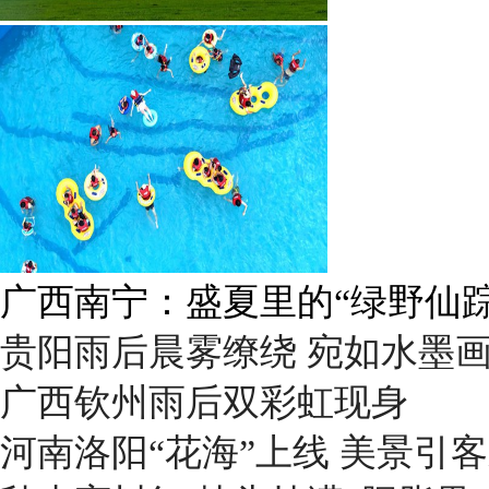
呼伦贝尔草原 藏着最治愈的
贵阳雨后晨雾缭绕 宛如水墨
广西钦州雨后双彩虹现身
河南洛阳“花海”上线 美景引