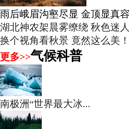
雨后峨眉沟壑尽显 金顶显真
湖北神农架晨雾缭绕 秋色迷
换个视角看秋景 竟然这么美
气候科普
更多>>
南极洲“世界最大冰...