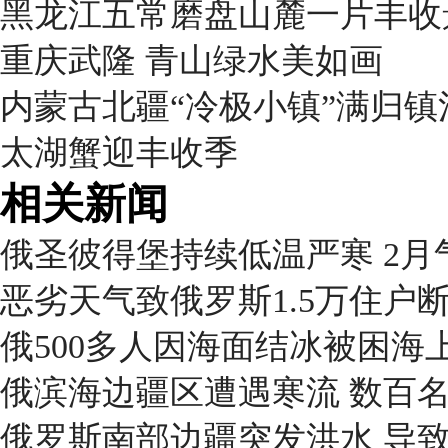
黑龙江五常磨盘山麓一片丰收
重庆武隆 青山绿水美如画
内蒙古北疆“冷极小镇”满归
太湖蟹迎丰收季
相关新闻
俄圣彼得堡持续低温严寒 2月
恶劣天气致俄罗斯1.5万住户
俄500多人因海面结冰被困海
俄滨海边疆区遭遇寒流 数百
俄罗斯南部边疆突发洪水 导致