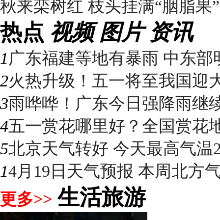
秋来栾树红 枝头挂满“胭脂果”
热点
视频
图片
资讯
1
广东福建等地有暴雨 中东部明
2
火热升级！五一将至我国迎大升
3
雨哗哗！广东今日强降雨继续“控
4
五一赏花哪里好？全国赏花地图
5
北京天气转好 今天最高气温2
1
4月19日天气预报 本周北方气温
生活旅游
更多>>