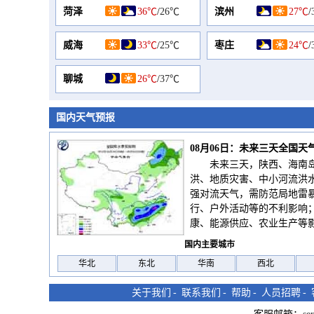
菏泽
36℃
/
26℃
滨州
27℃
/
威海
33℃
/
25℃
枣庄
24℃
/
聊城
26℃
/
37℃
国内天气预报
08月06日：未来三天全国天
未来三天，陕西、海南
洪、地质灾害、中小河流洪
强对流天气，需防范局地雷
行、户外活动等的不利影响
康、能源供应、农业生产等
国内主要城市
华北
东北
华南
西北
关于我们
-
联系我们
-
帮助
-
人员招聘
-