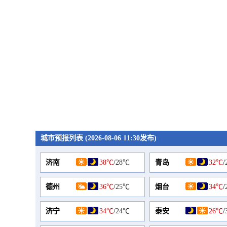
城市预报列表 (2026-08-06 11:30发布)
济南
38℃
/
28℃
青岛
32℃
/
德州
36℃
/
25℃
烟台
34℃
/
济宁
34℃
/
24℃
泰安
26℃
/