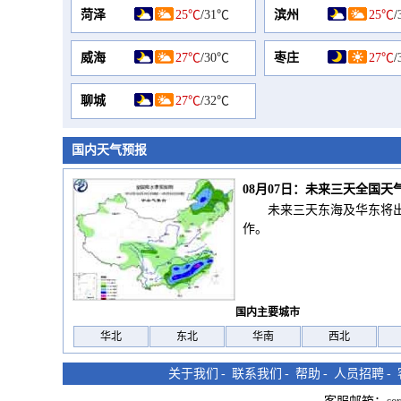
菏泽
25℃
/
31℃
滨州
25℃
/
威海
27℃
/
30℃
枣庄
27℃
/
聊城
27℃
/
32℃
国内天气预报
08月07日：未来三天全国天
未来三天东海及华东将
作。
国内主要城市
华北
东北
华南
西北
关于我们
-
联系我们
-
帮助
-
人员招聘
-