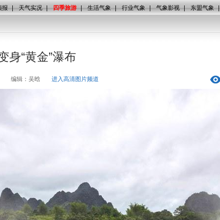
预报
|
天气实况
|
四季旅游
|
生活气象
|
行业气象
|
气象影视
|
东盟气象
变身“黄金”瀑布
编辑：吴晗
进入高清图片频道