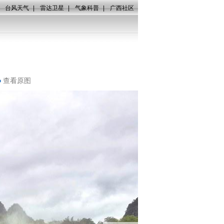
|
台风天气
|
雷达卫星
|
气象科普
|
广西社区
查看原图