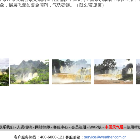
景象，层层飞瀑如鎏金倾泻，气势磅礴。（图文/黄厦厦）
联系我们
-
人员招聘
-
网站律师
-
客服中心
-
会员注册
-
WAP版
-
中国天气通
-
使用帮
客户服务热线：400-6000-121 客服邮箱：
service@weather.com.cn