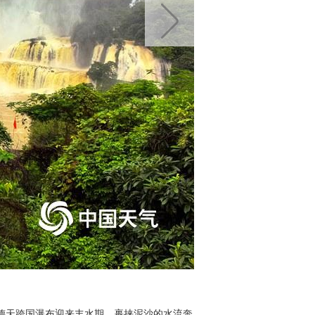
德天跨国瀑布迎来丰水期。裹挟泥沙的水流奔
中国天气网广西站讯 受近