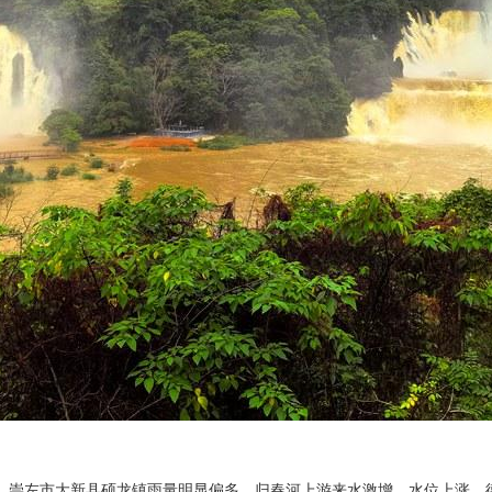
响，崇左市大新县硕龙镇雨量明显偏多，归春河上游来水激增，水位上涨，