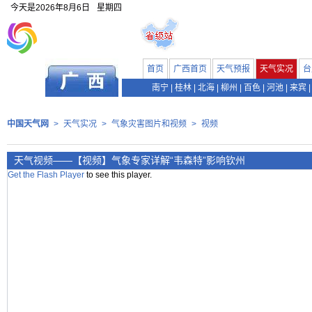
今天是
2026年8月6日
星期四
首页
广西首页
天气预报
天气实况
台
南宁
|
桂林
|
北海
|
柳州
|
百色
|
河池
|
来宾
|
中国天气网
>
天气实况
>
气象灾害图片和视频
>
视频
天气视频——【视频】气象专家详解“韦森特”影响钦州
Get the Flash Player
to see this player.