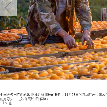
中国天气网广西站讯 正逢月柿满枝的旺期，11月23日的恭城红岩，果
的好彩头。（文/何禹鸿 图/蒋璇）
1
/7 张