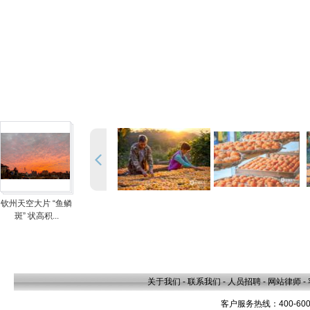
钦州天空大片 “鱼鳞
斑” 状高积...
关于我们
-
联系我们
-
人员招聘
-
网站律师
-
客户服务热线：400-600