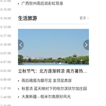
16:35:00
广西钦州雨后双彩虹现身
16:35:00
生活旅游
更多 >
16:34:00
16:33:00
16:27:00
16:18:00
16:07:00
16:07:00
立秋节气：北方逐渐转凉 南方暑热仍盛
16:02:00
16:00:00
雨后峨眉沟壑尽显 金顶显真容
15:47:00
秋意浓 蓝天映衬下的哈尔滨伏尔加庄园
大美新疆—帕米尔高原好风光
15:44:00
15:33:00