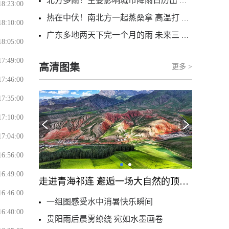
北方多雨！主要影响城市降雨日历出炉 看哪里雨水超长待机
18:23:00
热在中伏！南北方一起蒸桑拿 高温打卡日历看哪里热力持久
18:10:00
广东多地两天下完一个月的雨 未来三天“红霞”残涡将北上一路洒水
18:05:00
17:49:00
高清图集
更多 >
17:46:00
17:35:00
17:10:00
17:04:00
16:56:00
16:49:00
走进青海祁连 邂逅一场大自然的顶级配色
16:46:00
一组图感受水中消暑快乐瞬间
16:40:00
贵阳雨后晨雾缭绕 宛如水墨画卷