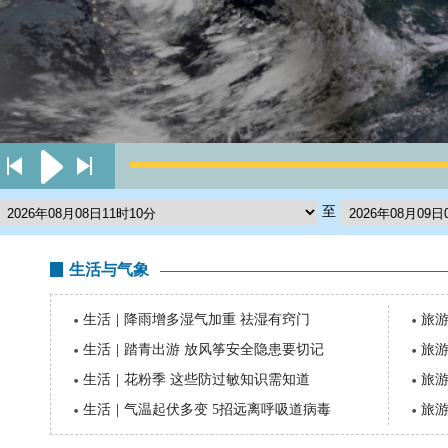
至
生活与气象
生活
|
降雨增多湿气加重 祛湿有窍门
旅
生活
|
踏青出游 放风筝安全隐患要切记
旅
生活
|
花粉季 这些防过敏知识需知道
旅
生活
|
气温起伏多变 5招远离呼吸道病毒
旅