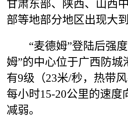
甘肃东部、陕西、山西
部等地部分地区出现大
“麦德姆”登陆后强度
姆”的中心位于
广西
防城
有
9
级（
23
米
/
秒，
热带风
每小时
15
-2
0
公里的速度
减弱。