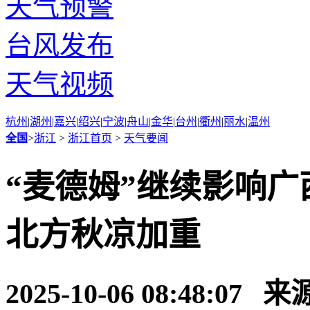
天气预警
台风发布
天气视频
杭州
|
湖州
|
嘉兴
|
绍兴
|
宁波
|
舟山
|
金华
|
台州
|
衢州
|
丽水
|
温州
全国
>
浙江
>
浙江首页
>
天气要闻
“麦德姆”继续影响广
北方秋凉加重
2025-10-06 08:48:07 