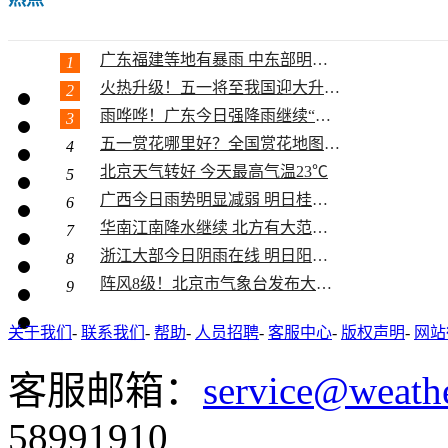
广东福建等地有暴雨 中东部明起大升...
1
火热升级！五一将至我国迎大升温 多...
2
雨哗哗！广东今日强降雨继续“控场”...
3
五一赏花哪里好？全国赏花地图助你寻...
4
北京天气转好 今天最高气温23℃
5
夏天的
广西今日雨势明显减弱 明日桂南桂西...
6
华南江南降水继续 北方有大范围沙尘
7
浙江大部今日阴雨在线 明日阳光又“...
8
阵风8级！北京市气象台发布大风蓝色...
9
关于我们
-
联系我们
-
帮助
-
人员招聘
-
客服中心
-
版权声明
-
网站
客服邮箱：
service@weath
呼伦贝
58991910