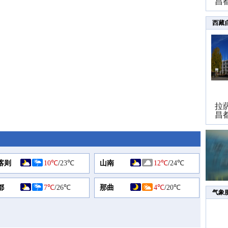
昌
西藏
拉
昌
喀则
10℃
/
23℃
山南
12℃
/
24℃
都
7℃
/
26℃
那曲
4℃
/
20℃
气象