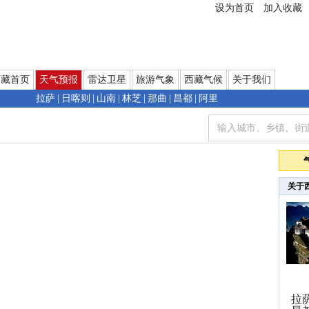
设为首页
加入收藏
西藏首页
天气预报
雷达卫星
旅游气象
西藏气候
关于我们
拉萨
|
日喀则
|
山南
|
林芝
|
那曲
|
昌都
|
阿里
关于
拉