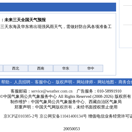
7日：未来三天全国天气预报
来三天东海及华东将出现强风雨天气，需做好防台风各项准备工
西北
西南
华东
华中
-
帮助
-
人员招聘
-
客服中心
-
版权声明
-
网站律师
-
网站地图
-
商务合
客服邮箱：
service@weather.com.cn
广告服务：010-58991910
ght©中国气象局公共气象服务中心 All Rights Reserved (2008-2026) 版权
制作维护：中国气象局公共气象服务中心、西藏自治区气象局
郑重声明：中国天气网
版权所有
，未经书面授权禁止使用
京ICP证010385-2号
京公网安备11041400134号
增值电信业务经营许可证
20050053