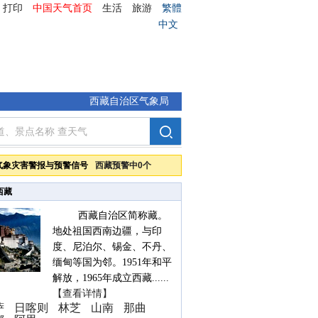
打印
中国天气首页
生活
旅游
繁體
中文
西藏自治区气象局
气象灾害警报与预警信号
西藏预警中0个
西藏
西藏自治区简称藏。
地处祖国西南边疆，与印
度、尼泊尔、锡金、不丹、
缅甸等国为邻。1951年和平
解放，1965年成立西藏......
【查看详情】
萨
日喀则
林芝
山南
那曲