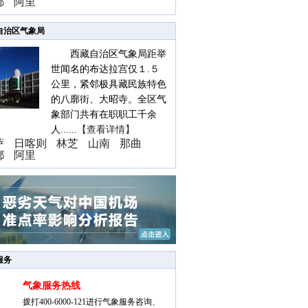
都
阿里
自治区气象局
西藏自治区气象局距举
世闻名的布达拉宫仅１.５
公里，紧邻极具藏民族特色
的八廓街、大昭寺。全区气
象部门共有在职职工千余
人......
【查看详情】
萨
日喀则
林芝
山南
那曲
都
阿里
服务
气象服务热线
拨打400-6000-121进行气象服务咨询、