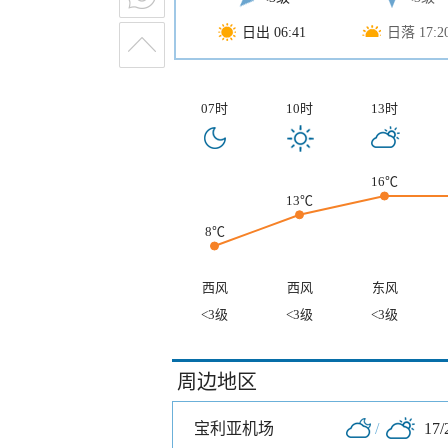
日出 06:41
日落 17:2
07时
10时
13时
16℃
13℃
8℃
西风
西风
东风
<3级
<3级
<3级
周边地区
宝利亚机场
/
17/