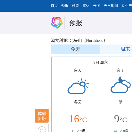
首页
预报
预警
雷达
云图
天气地图
专业产
预报
澳大利亚>北头山（Northhead）
今天
周末
8日 周六
白天
夜间
多云
阴
16
9
°C
°C
<3级
<3级