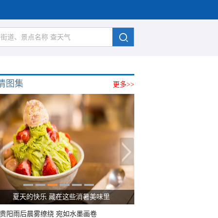
清图集
更多>>
夏天的快乐 藏在这些消暑美味里
贵阳雨后晨雾缭绕 宛如水墨画卷