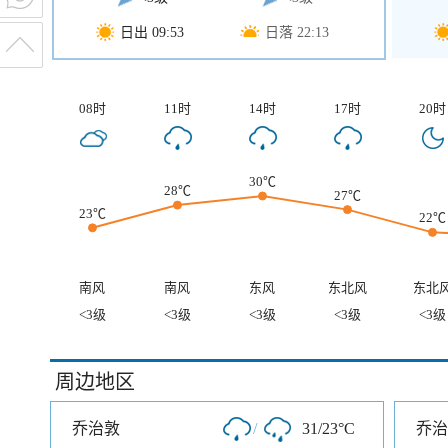
日出 09:53
日落 22:13
08时
11时
14时
17时
20时
30℃
28℃
27℃
23℃
22℃
南风
南风
东风
东北风
东北
<3级
<3级
<3级
<3级
<3级
周边地区
乔治敦
/
31/23°C
乔治