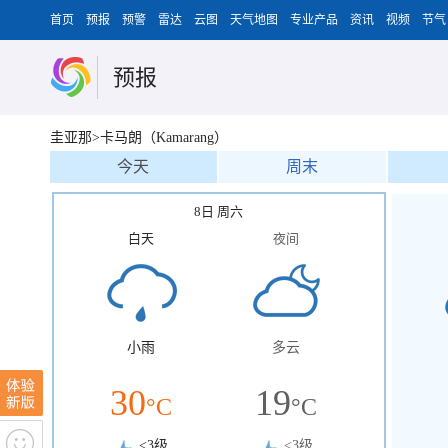
首页
预报
预警
雷达
云图
天气地图
专业产品
资讯
视频
节气
预报
圭亚那>卡马朗（Kamarang）
今天
周末
8日 周六
白天
夜间
小雨
多云
30
19
°C
°C
<3级
<3级