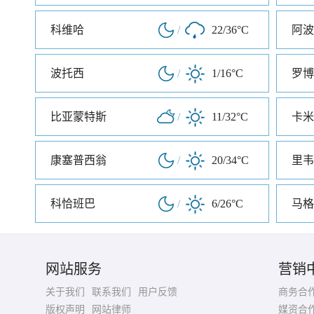
科维哈
/
22/36°C
阿波
波托西
/
1/16°C
罗博
比亚蒙特斯
/
11/32°C
卡米
康塞普西翁
/
20/34°C
里韦
科恰班巴
/
6/26°C
马格
网站服务
营销
关于我们
联系我们
用户反馈
商务合
版权声明
网站律师
媒资合