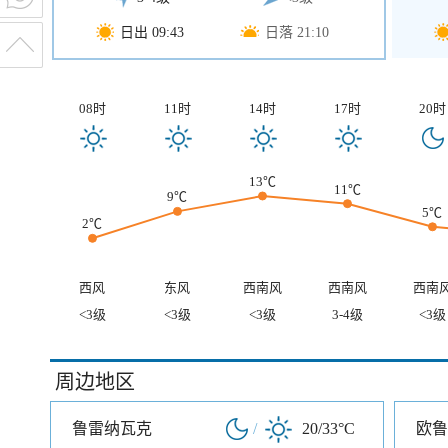
日出 09:43
日落 21:10
08时
11时
14时
17时
20时
13℃
11℃
9℃
5℃
2℃
西风
东风
西南风
西南风
西南
<3级
<3级
<3级
3-4级
<3级
周边地区
鲁雷纳瓦克
/
20/33°C
欧鲁