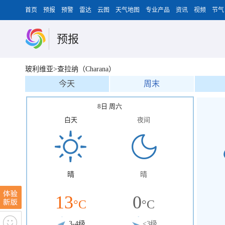
首页
预报
预警
雷达
云图
天气地图
专业产品
资讯
视频
节气
预报
玻利维亚>查拉纳（Charana）
今天
周末
8日 周六
白天
夜间
晴
晴
13
0
°C
°C
3-4级
<3级