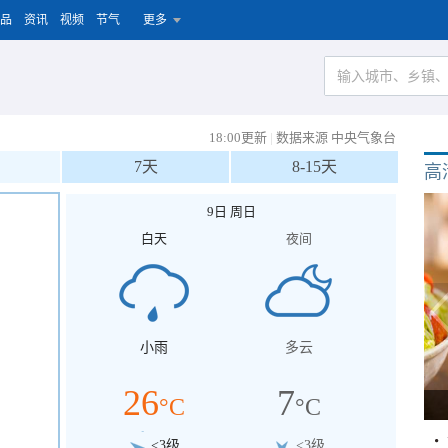
品
资讯
视频
节气
更多
18:00更新
|
数据来源 中央气象台
7天
8-15天
高
9日 周日
白天
夜间
小雨
多云
26
7
°C
°C
<3级
<3级