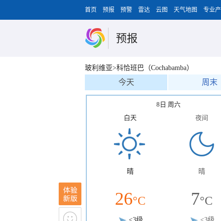
首页
预报
预警
雷达
云图
天气地图
专业产
预报
玻利维亚>科恰班巴（Cochabamba）
今天
周末
8日 周六
白天
夜间
晴
晴
26
7
°C
°C
<3级
<3级