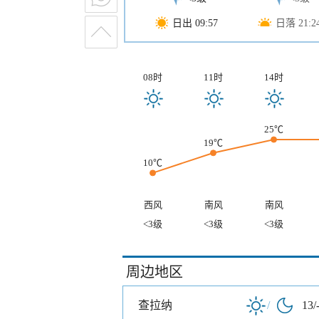
日出 09:57
日落 21:2
08时
11时
14时
25℃
19℃
10℃
西风
南风
南风
<3级
<3级
<3级
周边地区
查拉纳
/
13/