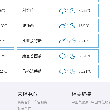
-6°C
科维哈
/
36/22°C
13°C
波托西
/
16/0°C
21°C
比亚蒙特斯
/
25/11°C
12°C
康塞普西翁
/
30/20°C
22°C
马格达莱纳
/
35/21°C
营销中心
相关链接
商务合作
广告服务
中国气象局
中国气象服
媒资合作