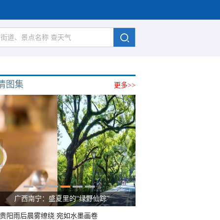
清图集
更多>>
广西南宁：盛夏里的“绿野仙踪”
贵阳雨后晨雾缭绕 宛如水墨画卷