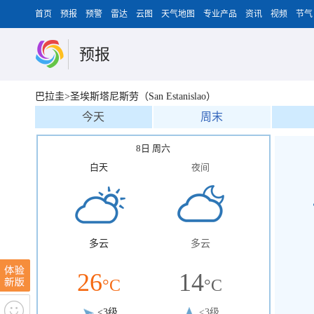
首页
预报
预警
雷达
云图
天气地图
专业产品
资讯
视频
节气
预报
巴拉圭>圣埃斯塔尼斯劳（San Estanislao）
今天
周末
8日 周六
白天
夜间
多云
多云
26
14
°C
°C
<3级
<3级