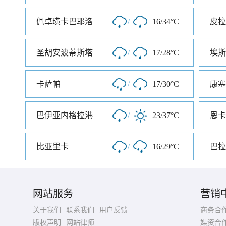
佩卓璜卡巴耶洛
/
16/34°C
皮拉
圣胡安波蒂斯塔
/
17/28°C
卡萨帕
/
17/30°C
康塞
巴伊亚内格拉港
/
23/37°C
恩卡
比亚里卡
/
16/29°C
巴拉
网站服务
营销
关于我们
联系我们
用户反馈
商务合
版权声明
网站律师
媒资合