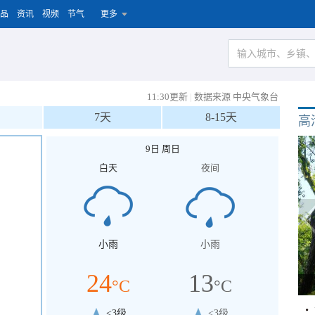
品
资讯
视频
节气
更多
11:30更新
|
数据来源 中央气象台
7天
8-15天
高
9日 周日
白天
夜间
小雨
小雨
24
13
°C
°C
<3级
<3级