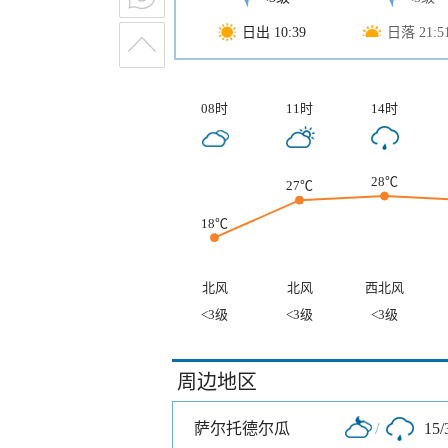
日出 10:39
日落 21:5
08时
11时
14时
28℃
27℃
18℃
北风
北风
西北风
<3级
<3级
<3级
周边地区
萨尔托德尔瓜
/
15/