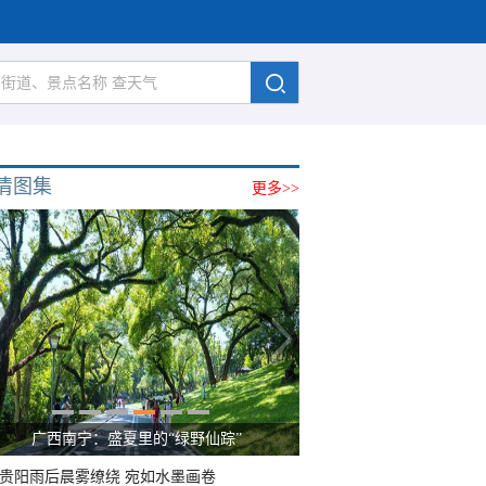
清图集
更多>>
广西南宁：盛夏里的“绿野仙踪”
贵阳雨后晨雾缭绕 宛如水墨画卷