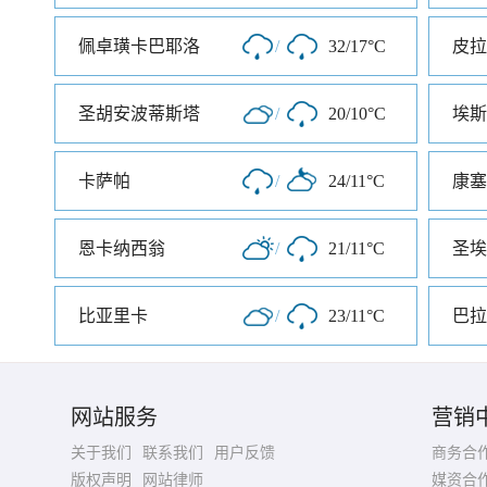
佩卓璜卡巴耶洛
/
32/17°C
皮拉
圣胡安波蒂斯塔
/
20/10°C
卡萨帕
/
24/11°C
康塞
恩卡纳西翁
/
21/11°C
圣埃
比亚里卡
/
23/11°C
巴拉
网站服务
营销
关于我们
联系我们
用户反馈
商务合
版权声明
网站律师
媒资合