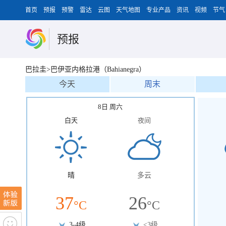
首页
预报
预警
雷达
云图
天气地图
专业产品
资讯
视频
节气
预报
巴拉圭>巴伊亚内格拉港（Bahianegra）
今天
周末
8日 周六
白天
夜间
晴
多云
37
26
°C
°C
3-4级
<3级