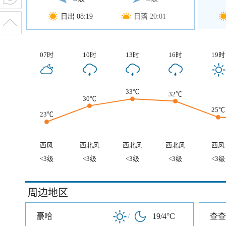
日出 08:19
日落 20:01
07时
10时
13时
16时
19时
33℃
32℃
30℃
25℃
23℃
西风
西北风
西北风
西北风
西风
<3级
<3级
<3级
<3级
<3级
周边地区
豪哈
/
19/4°C
查查