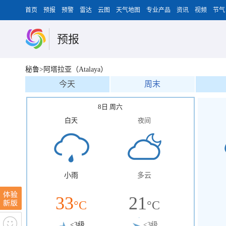
首页
预报
预警
雷达
云图
天气地图
专业产品
资讯
视频
节气
预报
秘鲁>阿塔拉亚（Atalaya）
今天
周末
8日 周六
白天
夜间
小雨
多云
33
21
°C
°C
<3级
<3级