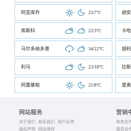
阿亚库乔
/
23/7°C
胡安
库斯科
/
22/3°C
卡哈
马尔多纳多港
/
34/22°C
胡利
利马
/
23/18°C
拉斯
阿雷基帕
/
21/8°C
里奥
网站服务
营销
关于我们
联系我们
用户反馈
商务合
版权声明
网站律师
媒资合