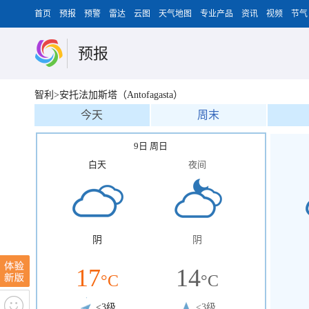
首页
预报
预警
雷达
云图
天气地图
专业产品
资讯
视频
节气
预报
智利>安托法加斯塔（Antofagasta）
今天
周末
9日 周日
白天
夜间
阴
阴
17
14
°C
°C
<3级
<3级