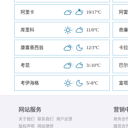
阿里卡
/
19/17°C
阿雷
库里科
/
11/0°C
奇廉
康塞普西翁
/
12/3°C
卡拉
考昆
/
3/-10°C
巴尔
考伊海格
/
5/-8°C
富塔
网站服务
营销
关于我们
联系我们
用户反馈
商务合
版权声明
网站律师
媒资合