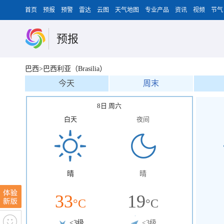
首页
预报
预警
雷达
云图
天气地图
专业产品
资讯
视频
节气
预报
巴西>巴西利亚（Brasilia）
今天
周末
8日 周六
白天
夜间
晴
晴
33
19
°C
°C
<3级
<3级