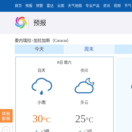
首页
预报
预警
雷达
云图
天气地图
专业产品
资讯
视频
节气
预报
委内瑞拉>加拉加斯（Caracas）
今天
周末
8日 周六
白天
夜间
小雨
多云
30
25
°C
°C
<3级
<3级