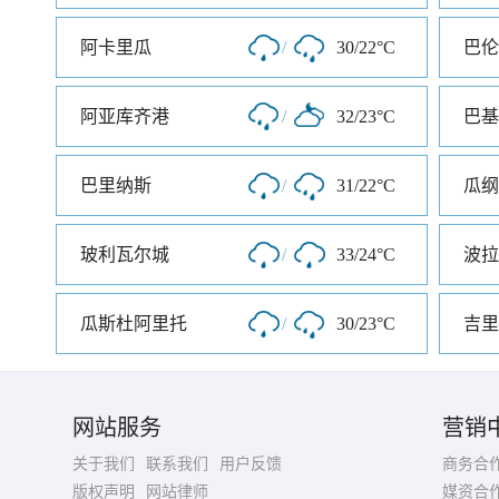
阿卡里瓜
/
30/22°C
巴伦
阿亚库齐港
/
32/23°C
巴基
巴里纳斯
/
31/22°C
瓜纲
玻利瓦尔城
/
33/24°C
波拉
瓜斯杜阿里托
/
30/23°C
吉里
网站服务
营销
关于我们
联系我们
用户反馈
商务合
版权声明
网站律师
媒资合