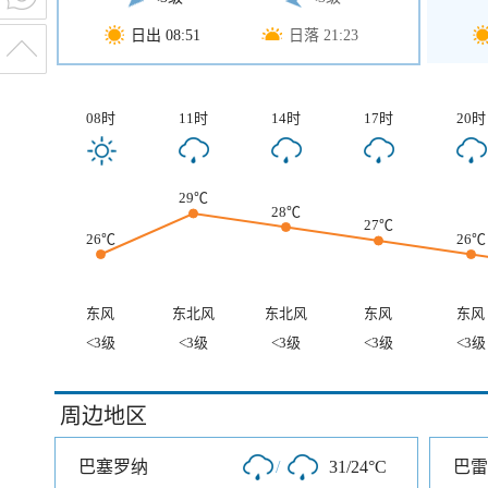
日出 08:51
日落 21:23
08时
11时
14时
17时
20时
29℃
28℃
27℃
26℃
26℃
东风
东北风
东北风
东风
东风
<3级
<3级
<3级
<3级
<3级
周边地区
巴塞罗纳
/
31/24°C
巴雷