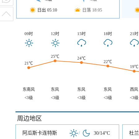
日出 05:10
日落 18:05
09时
12时
15时
18时
21时
25℃
24℃
22℃
21℃
19℃
东南风
东风
东风
东风
西风
<3级
<3级
<3级
<3级
<3级
周边地区
阿瓜斯卡连特斯
/
30/14°C
杜兰