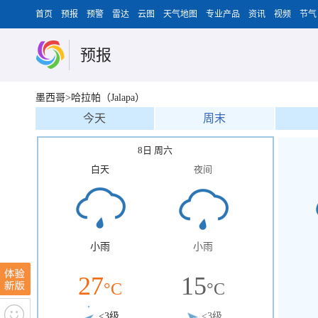
首页
预报
预警
雷达
云图
天气地图
专业产品
资讯
视频
节气
预报
墨西哥>哈拉帕（Jalapa）
今天
周末
8日 周六
白天
夜间
小雨
小雨
27
15
°C
°C
<3级
<3级