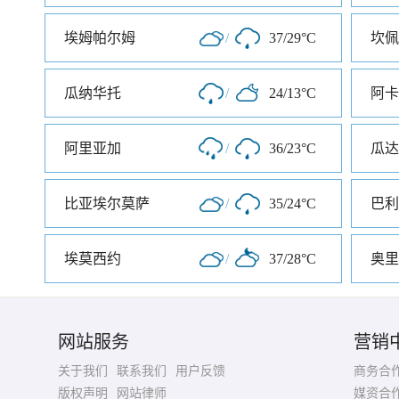
埃姆帕尔姆
/
37/29°C
坎佩
瓜纳华托
/
24/13°C
阿卡
阿里亚加
/
36/23°C
瓜达
比亚埃尔莫萨
/
35/24°C
巴利
埃莫西约
/
37/28°C
奥里
网站服务
营销
关于我们
联系我们
用户反馈
商务合
版权声明
网站律师
媒资合