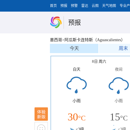
首页
预报
预警
雷达
云图
天气地图
专业产
预报
墨西哥>阿瓜斯卡连特斯（Aguascalientes）
今天
周末
8日 周六
白天
夜间
小雨
小雨
30
15
°C
°C
<3级
<3级