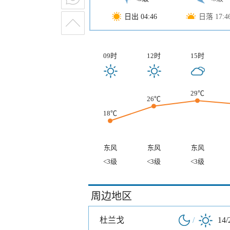
日出 04:46
日落 17:4
09时
12时
15时
29℃
26℃
18℃
东风
东风
东风
<3级
<3级
<3级
周边地区
杜兰戈
/
14/