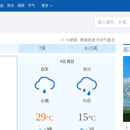
品
资讯
视频
节气
更多
11:30更新
|
数据来源 中央气象台
7天
8-15天
高
9日 周日
白天
夜间
小雨
中雨
29
15
°C
°C
<3级
<3级