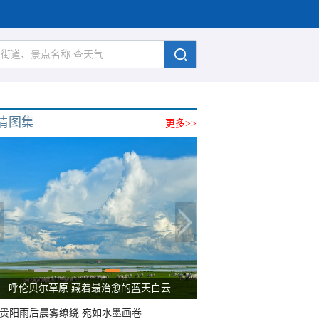
清图集
更多>>
呼伦贝尔草原 藏着最治愈的蓝天白云
贵阳雨后晨雾缭绕 宛如水墨画卷