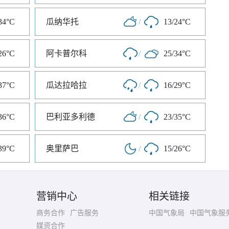
34°C
瓜纳华托
/
13/24°C
26°C
阿卡普尔科
/
25/34°C
37°C
瓜达拉哈拉
/
16/29°C
36°C
巴利亚多利德
/
23/35°C
39°C
奥里萨巴
/
15/26°C
营销中心
相关链接
商务合作
广告服务
中国气象局
中国气象服
媒资合作