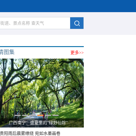
清图集
更多>>
广西南宁：盛夏里的“绿野仙踪”
贵阳雨后晨雾缭绕 宛如水墨画卷