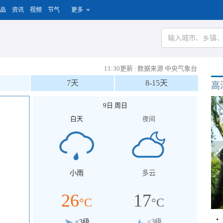
品
资讯
视频
节气
更多
11:30更新
|
数据来源 中央气象台
7天
8-15天
高
9日 周日
白天
夜间
小雨
多云
26
17
°C
°C
<3级
<3级