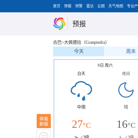
首页
预报
预警
雷达
云图
天气地图
专业产
预报
古巴>大佩德拉（Granpiedra）
今天
周末
8日 周六
白天
夜间
中雨
晴
27
16
°C
°C
<3级
<3级