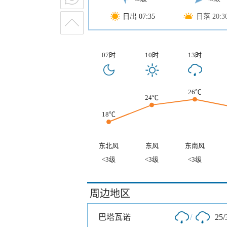
日出 07:35
日落 20:3
07时
10时
13时
26℃
24℃
18℃
东北风
东风
东南风
<3级
<3级
<3级
周边地区
巴塔瓦诺
/
25/