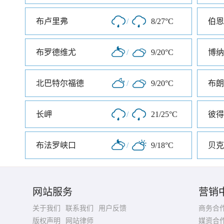
布卢里弗
/
8/27°C
伯恩
布罗德维尤
/
9/20°C
博纳
北巴特尔福德
/
9/20°C
布朗
长岬
/
21/25°C
布法罗峡口
/
9/18°C
贝克
网站服务
营销
关于我们
联系我们
用户反馈
商务合
版权声明
网站律师
媒资合