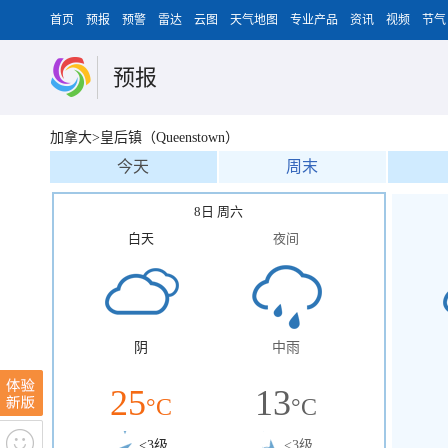
首页
预报
预警
雷达
云图
天气地图
专业产品
资讯
视频
节气
预报
加拿大>皇后镇（Queenstown）
今天
周末
8日 周六
白天
夜间
阴
中雨
25
13
°C
°C
<3级
<3级