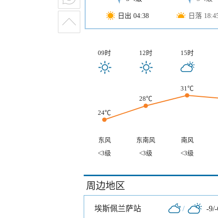
日出 04:38
日落 18:4
09时
12时
15时
31℃
28℃
24℃
东风
东南风
南风
<3级
<3级
<3级
周边地区
埃斯佩兰萨站
/
-9/