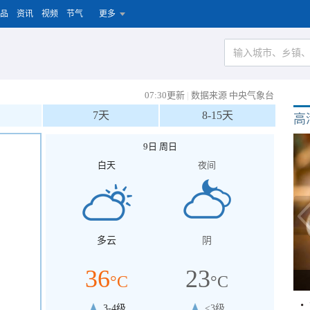
品
资讯
视频
节气
更多
07:30更新
|
数据来源 中央气象台
7天
8-15天
高
9日 周日
白天
夜间
多云
阴
36
23
°C
°C
3-4级
<3级