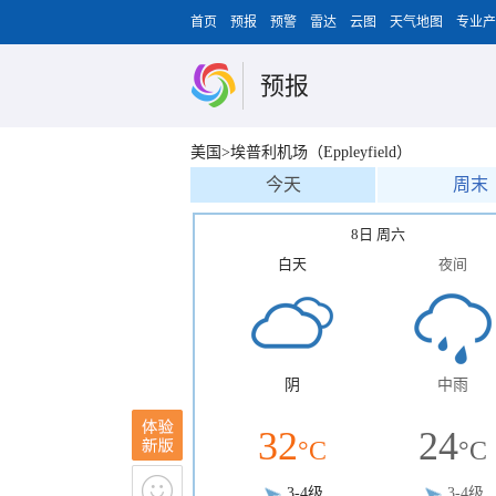
首页
预报
预警
雷达
云图
天气地图
专业产
预报
美国>埃普利机场（Eppleyfield）
今天
周末
8日 周六
白天
夜间
阴
中雨
32
24
°C
°C
3-4级
3-4级