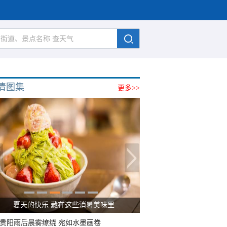
清图集
更多>>
夏天的快乐 藏在这些消暑美味里
贵阳雨后晨雾缭绕 宛如水墨画卷