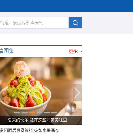
清图集
更多>>
夏天的快乐 藏在这些消暑美味里
贵阳雨后晨雾缭绕 宛如水墨画卷