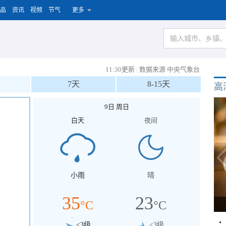
品
资讯
视频
节气
更多
11:30更新
|
数据来源 中央气象台
7天
8-15天
高
9日 周日
白天
夜间
小雨
晴
35
23
°C
°C
<3级
<3级