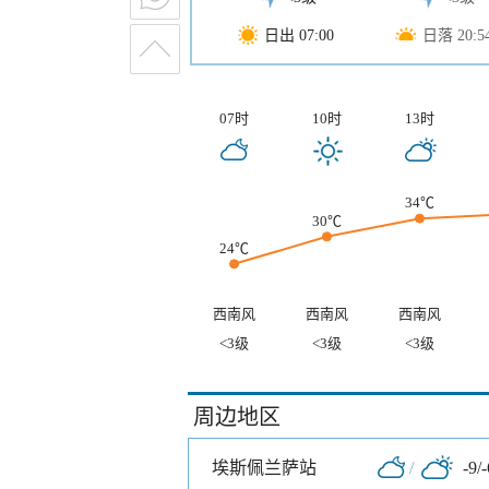
日出 07:00
日落 20:5
07时
10时
13时
34℃
30℃
24℃
西南风
西南风
西南风
<3级
<3级
<3级
周边地区
埃斯佩兰萨站
/
-9/