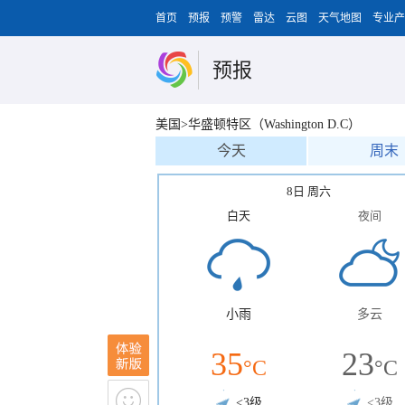
首页
预报
预警
雷达
云图
天气地图
专业产
预报
美国>华盛顿特区（Washington D.C）
今天
周末
8日 周六
白天
夜间
小雨
多云
35
23
°C
°C
<3级
<3级