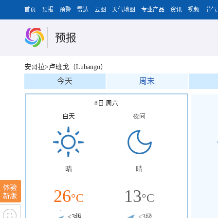
首页
预报
预警
雷达
云图
天气地图
专业产品
资讯
视频
节气
预报
安哥拉>卢班戈（Lubango）
今天
周末
8日 周六
白天
夜间
晴
晴
26
13
°C
°C
<3级
<3级