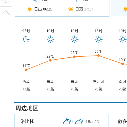
日出 06:25
日落 17:57
07时
10时
13时
16时
19时
26℃
25℃
22℃
19℃
14℃
西风
东风
东风
东北风
南风
<3级
<3级
<3级
<3级
<3级
周边地区
洛比托
/
18/22°C
敦多