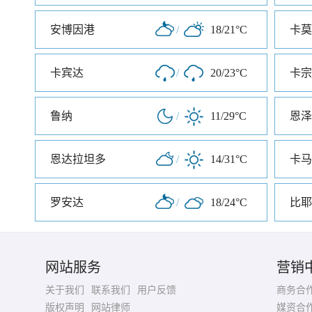
安博因港
/
18/21°C
卡莫
卡宾达
/
20/23°C
卡宗
鲁纳
/
11/29°C
恩泽
恩达拉坦多
/
14/31°C
卡马
罗安达
/
18/24°C
比耶
网站服务
营销
关于我们
联系我们
用户反馈
商务合
版权声明
网站律师
媒资合