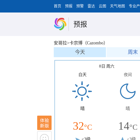
首页
预报
预警
雷达
云图
天气地图
专业产
预报
安哥拉>卡宗博（Cazombo）
今天
周末
8日 周六
白天
夜间
晴
晴
32
14
°C
°C
<3级
<3级