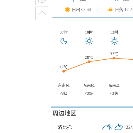
日出 05:44
日落 17:2
07时
10时
13时
32℃
28℃
17℃
东南风
东南风
东南风
<3级
<3级
<3级
周边地区
洛比托
/
22/