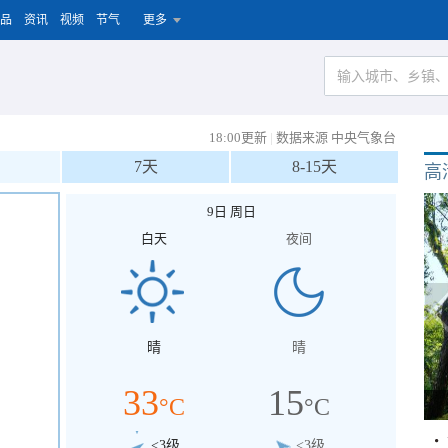
品
资讯
视频
节气
更多
18:00更新
|
数据来源 中央气象台
7天
8-15天
高
9日 周日
白天
夜间
晴
晴
33
15
°C
°C
<3级
<3级