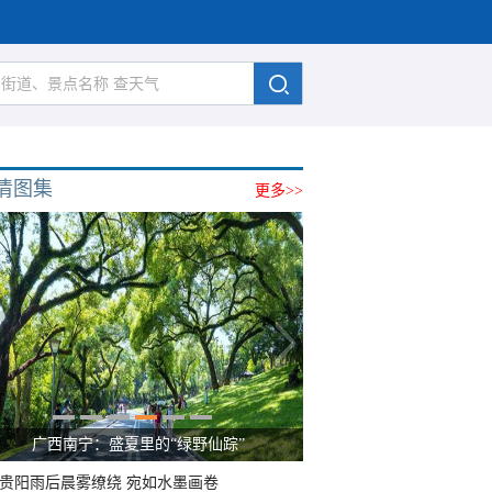
清图集
更多>>
广西南宁：盛夏里的“绿野仙踪”
贵阳雨后晨雾缭绕 宛如水墨画卷