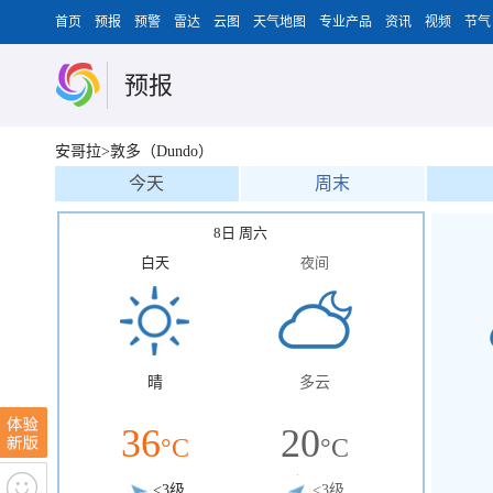
首页
预报
预警
雷达
云图
天气地图
专业产品
资讯
视频
节气
预报
安哥拉>敦多（Dundo）
今天
周末
8日 周六
白天
夜间
晴
多云
36
20
°C
°C
<3级
<3级