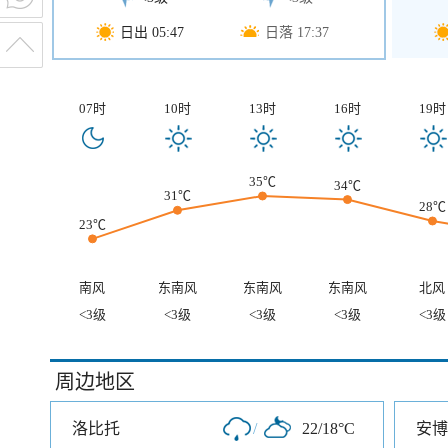
日出 05:47
日落 17:37
07时
10时
13时
16时
19时
35℃
34℃
31℃
28℃
23℃
南风
东南风
东南风
东南风
北风
<3级
<3级
<3级
<3级
<3级
周边地区
洛比托
/
22/18°C
安博