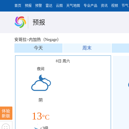
首页
预报
预警
雷达
云图
天气地图
专业产品
资讯
视频
节气
预报
安哥拉>内加热（Negage）
今天
周末
8日 周六
夜间
阴
13
°C
<3级