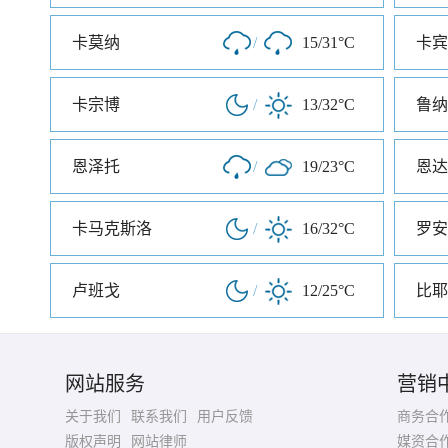
卡莫纳
/
15/31°C
卡宾
卡宗博
/
13/32°C
鲁纳
恩泽托
/
19/23°C
恩达
卡马克斯洛
/
16/32°C
罗安
卢班戈
/
12/25°C
比耶
网站服务
营销
关于我们
联系我们
用户反馈
商务合
版权声明
网站律师
媒资合