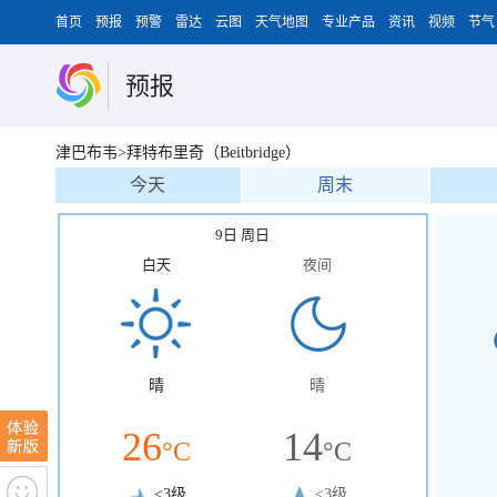
首页
预报
预警
雷达
云图
天气地图
专业产品
资讯
视频
节气
预报
津巴布韦>拜特布里奇（Beitbridge）
今天
周末
9日 周日
白天
夜间
晴
晴
26
14
°C
°C
<3级
<3级