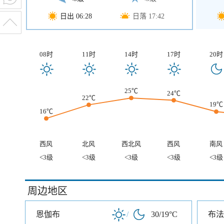
日出 06:28
日落 17:42
08时
11时
14时
17时
20时
25℃
24℃
22℃
19℃
16℃
西风
北风
西北风
西风
南风
<3级
<3级
<3级
<3级
<3级
周边地区
恩伽布
/
30/19°C
布法