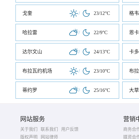
戈奎
/
23/12°C
格韦
哈拉雷
/
22/9°C
恩卡
达尔文山
/
24/13°C
卡多
布拉瓦约机场
/
23/10°C
布拉
蒂约罗
/
25/16°C
大草
网站服务
营销
关于我们
联系我们
用户反馈
商务合
版权声明
网站律师
媒资合