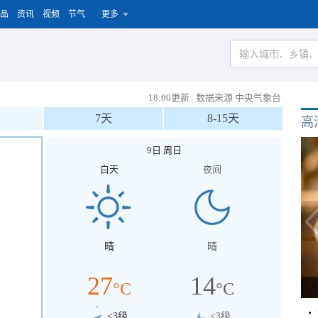
品
资讯
视频
节气
更多
18:00更新
|
数据来源 中央气象台
7天
8-15天
高
9日 周日
白天
夜间
晴
晴
27
14
°C
°C
<3级
<3级