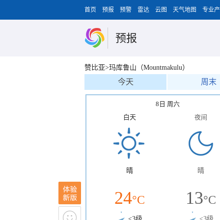
首页
预报
预警
雷达
云图
天气地图
专业产
预报
赞比亚>玛库鲁山（Mountmakulu）
今天
周末
8日 周六
白天
夜间
晴
晴
24
13
°C
°C
<3级
<3级