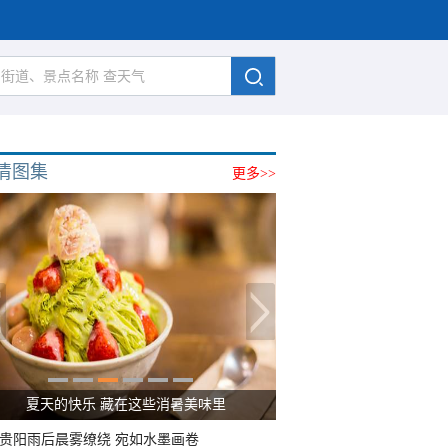
清图集
更多>>
夏天的快乐 藏在这些消暑美味里
贵阳雨后晨雾缭绕 宛如水墨画卷