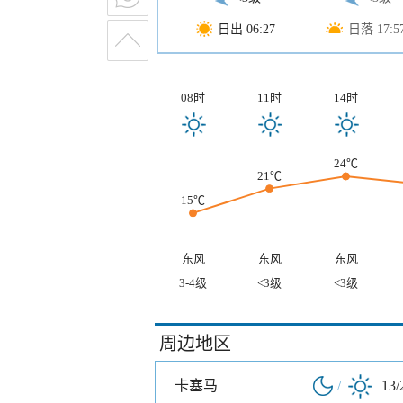
日出 06:27
日落 17:5
08时
11时
14时
24℃
21℃
15℃
东风
东风
东风
3-4级
<3级
<3级
周边地区
卡塞马
/
13/