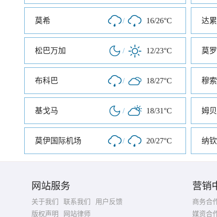
莫希
/
16/26°C
达累
松巴万加
/
12/23°C
莫罗
布科巴
/
18/27°C
穆索
基戈马
/
18/31°C
姆贝
莫伊国际机场
/
20/27°C
纳钦
网站服务
营销
关于我们
联系我们
用户反馈
商务合
版权声明
网站律师
媒资合