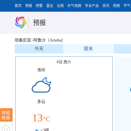
首页
预报
预警
雷达
云图
天气地图
专业产品
资讯
视频
节气
预报
坦桑尼亚>阿鲁沙（Arusha）
今天
周末
8日 周六
夜间
多云
13
°C
<3级