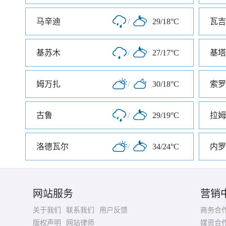
马辛迪
/
29/18°C
瓦吉
基苏木
/
27/17°C
基塔
姆万扎
/
30/18°C
索罗
古鲁
/
29/19°C
拉姆
洛德瓦尔
/
34/24°C
内罗
网站服务
营销
关于我们
联系我们
用户反馈
商务合
版权声明
网站律师
媒资合