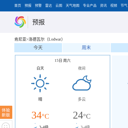
首页
预报
预警
雷达
云图
天气地图
专业产品
资讯
视频
节气
预报
肯尼亚>洛德瓦尔（Lodwar）
今天
周末
15日 周六
白天
夜间
晴
多云
34
24
°C
°C
3-4级
3-4级