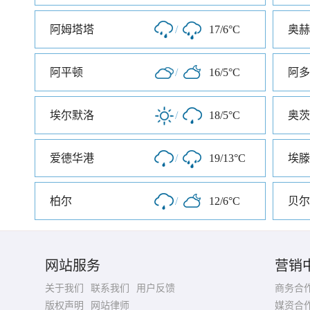
阿姆塔塔
/
17/6°C
奥赫
阿平顿
/
16/5°C
阿多
埃尔默洛
/
18/5°C
奥茨
爱德华港
/
19/13°C
埃滕
柏尔
/
12/6°C
贝尔
网站服务
营销
关于我们
联系我们
用户反馈
商务合
版权声明
网站律师
媒资合