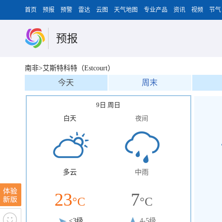
首页
预报
预警
雷达
云图
天气地图
专业产品
资讯
视频
节气
预报
南非>艾斯特科特（Estcourt）
今天
周末
9日 周日
白天
夜间
多云
中雨
23
7
°C
°C
<3级
4-5级