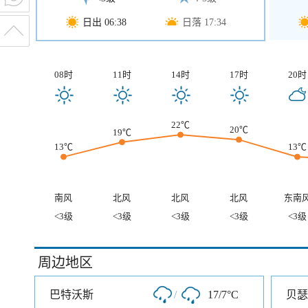
日出 06:38
日落 17:34
08时
11时
14时
17时
20时
22℃
20℃
19℃
13℃
13℃
南风
北风
北风
北风
东南
<3级
<3级
<3级
<3级
<3级
周边地区
巴特沃斯
/
17/7°C
贝瑟